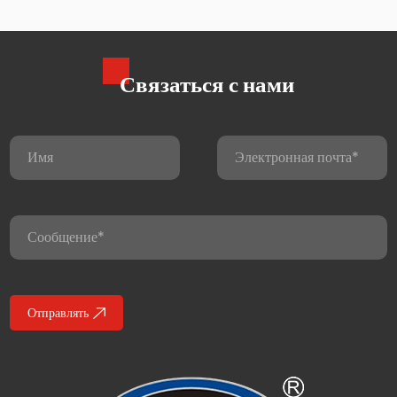
Связаться с нами
де
Отправлять
го