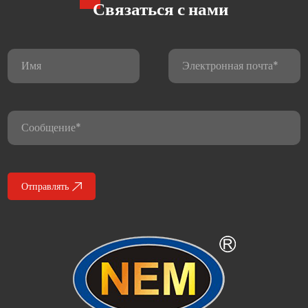
Связаться с нами
жу
дух
ез
, где
Отправлять
дного
.
ра,